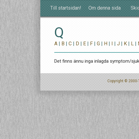
Till startsidan!
Om denna sida
Skic
Q
A
|
B
|
C
|
D
|
E
|
F
|
G
|
H
|
I
|
J
|
K
|
L
|
Det finns ännu inga inlagda symptom/sj
Copyright © 2000